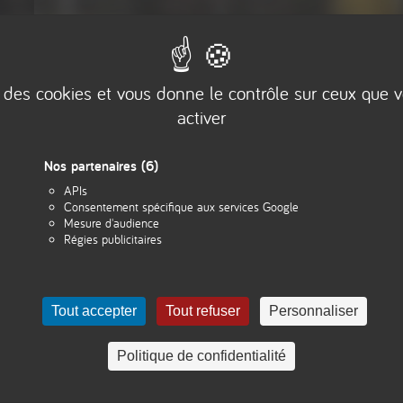
se des cookies et vous donne le contrôle sur ceux que 
activer
Erreur 404
Nos partenaires
(6)
APIs
Consentement spécifique aux services Google
Mesure d'audience
Page non trouvée
Régies publicitaires
Tout accepter
Tout refuser
Personnaliser
Retour à l'accueil
Politique de confidentialité