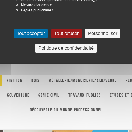
Mesure d'audience
Régies publicitaires
02
Formations
Tout accepter
Tout refuser
Personnaliser
et filières
Politique de confidentialité
Finition
Bois
Métallerie/Menuiserie/Alu/Verre
Flu
Couverture
Génie Civil
Travaux publics
Études et
Découverte du monde professionnel