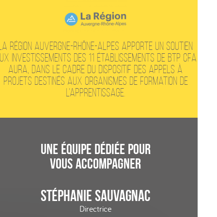
La Région Auvergne-Rhône-Alpes apporte un soutien
ux investissements des 11 établissements de BTP CFA
AuRA, dans le cadre du dispositif des Appels à
Projets destinés aux Organismes de Formation de
l’Apprentissage.
une équipe dédiée pour
vous accompagner
Stéphanie SAUVAGNAC
Directrice