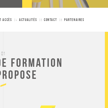
et accès
actualités
contact
PARTENAIRES
04
05
06
01
de formation
propose